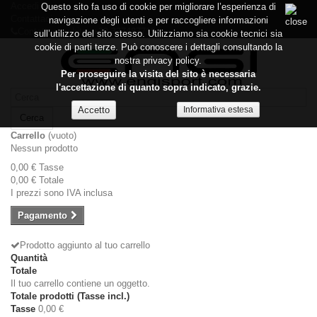
Accedi
Questo sito fa uso di cookie per migliorare l’esperienza di
Contattaci
navigazione degli utenti e per raccogliere informazioni
Contattaci subito:
+39 337487719
sull’utilizzo del sito stesso. Utilizziamo sia cookie tecnici sia
cookie di parti terze. Può conoscere i dettagli consultando la
nostra privacy policy.
Per proseguire la visita del sito è necessaria
l'accettazione di quanto sopra indicato, grazie.
Informativa estesa
Cerca
Carrello
(vuoto)
Nessun prodotto
0,00 €
Tasse
0,00 €
Totale
I prezzi sono IVA inclusa
Pagamento
Prodotto aggiunto al tuo carrello
Quantità
Totale
Il tuo carrello contiene un oggetto.
Totale prodotti (Tasse incl.)
Tasse
0,00 €