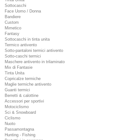
Sottocaschi
Face Uomo / Donna
Bandiere
Custom
Mimetico
Fantasy
Sottocaschi in tinta unita
Termico antivento
Sotto-pantaloni termici antivento
Sotto-caschi termici
Maschere antivento in trilaminato
Mix di Fantasie
Tinta Unita
Copricalze termiche
Maglie termiche antivento
Guanti termici
Berretti & calottine
Accessori per sportivi
Motociclismo
Sci & Snowboard
Ciclismo
Nuoto
Passamontagna
Hunting - Fishing