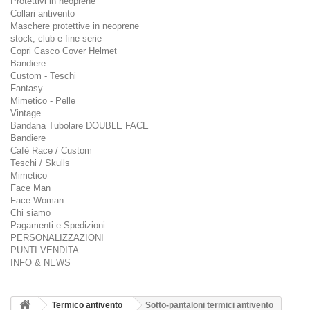
Protettivi in neoprene
Collari antivento
Maschere protettive in neoprene
stock, club e fine serie
Copri Casco Cover Helmet
Bandiere
Custom - Teschi
Fantasy
Mimetico - Pelle
Vintage
Bandana Tubolare DOUBLE FACE
Bandiere
Cafè Race / Custom
Teschi / Skulls
Mimetico
Face Man
Face Woman
Chi siamo
Pagamenti e Spedizioni
PERSONALIZZAZIONI
PUNTI VENDITA
INFO & NEWS
Termico antivento
Sotto-pantaloni termici antivento