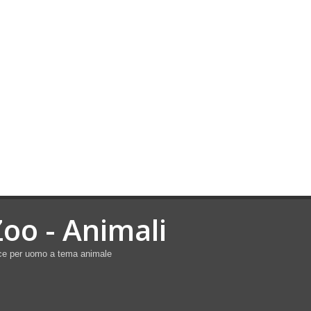
Zoo - Animali
ce per uomo a tema animale