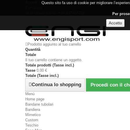
Accedi
Questo sito fa uso di cookie per migliorare l’esperienz
Contattaci
Contattaci subito:
+39 337487719
Per proseg
Prodotto aggiunto al tuo carrello
Quantità
Totale
Il tuo carrello contiene un oggetto.
Totale prodotti (Tasse incl.)
Tasse
0,00 €
Totale (Tasse incl.)
Continua lo shopping
Procedi con il c
Menù
Home page
Bandane tubolari
Bandiera
Mimetico
Custom
Teschio