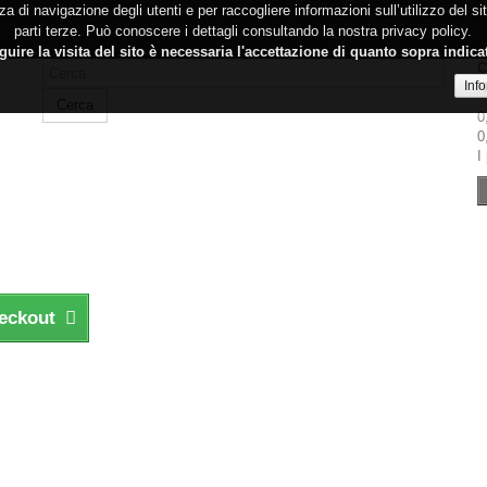
a di navigazione degli utenti e per raccogliere informazioni sull’utilizzo del s
parti terze. Può conoscere i dettagli consultando la nostra privacy policy.
uire la visita del sito è necessaria l'accettazione di quanto sopra indica
C
Inf
N
Cerca
0
0
I
heckout