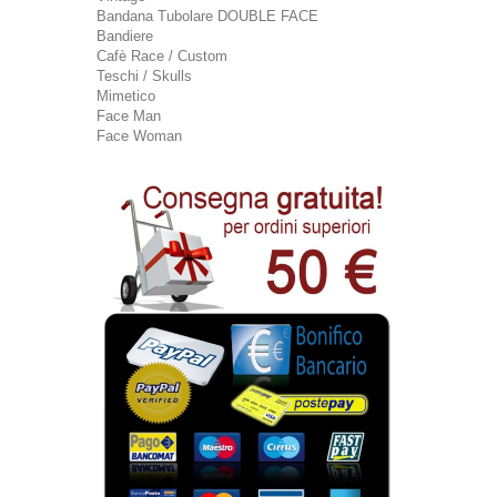
Bandana Tubolare DOUBLE FACE
Bandiere
Cafè Race / Custom
Teschi / Skulls
Mimetico
Face Man
Face Woman