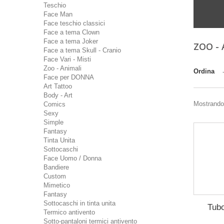
Teschio
Face Man
Face teschio classici
Face a tema Clown
Face a tema Joker
ZOO -
Face a tema Skull - Cranio
Face Vari - Misti
Zoo - Animali
Ordina
Face per DONNA
Art Tattoo
Body - Art
Mostrando 1
Comics
Sexy
Simple
Fantasy
Tinta Unita
Sottocaschi
Face Uomo / Donna
Bandiere
Custom
Mimetico
Fantasy
Sottocaschi in tinta unita
Tubo
Termico antivento
Sotto-pantaloni termici antivento