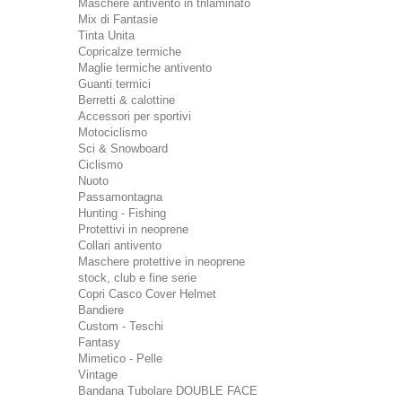
Maschere antivento in trilaminato
Mix di Fantasie
Tinta Unita
Copricalze termiche
Maglie termiche antivento
Guanti termici
Berretti & calottine
Accessori per sportivi
Motociclismo
Sci & Snowboard
Ciclismo
Nuoto
Passamontagna
Hunting - Fishing
Protettivi in neoprene
Collari antivento
Maschere protettive in neoprene
stock, club e fine serie
Copri Casco Cover Helmet
Bandiere
Custom - Teschi
Fantasy
Mimetico - Pelle
Vintage
Bandana Tubolare DOUBLE FACE