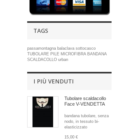
TAGS
passamontagna
balaclava
sottocasco
TUBOLARE
PILE
MICROFIBRA
BANDANA
SCALDACOLLO
urban
I PIÙ VENDUTI
Tubolare scaldacollo
Face V-VENDETTA
bandana tubolare, senza
nodo, in tessuto bi-
elasticizzato
15,00 €