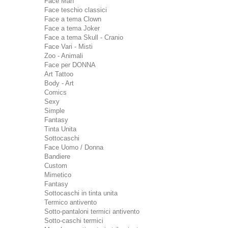
Face Man
Face teschio classici
Face a tema Clown
Face a tema Joker
Face a tema Skull - Cranio
Face Vari - Misti
Zoo - Animali
Face per DONNA
Art Tattoo
Body - Art
Comics
Sexy
Simple
Fantasy
Tinta Unita
Sottocaschi
Face Uomo / Donna
Bandiere
Custom
Mimetico
Fantasy
Sottocaschi in tinta unita
Termico antivento
Sotto-pantaloni termici antivento
Sotto-caschi termici