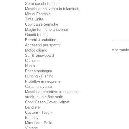
Sotto-caschi termici
Maschere antivento in trilaminato
Mix di Fantasie
Tinta Unita
Copricalze termiche
Maglie termiche antivento
Guanti termici
Berretti & calottine
Accessori per sportivi
Mostrando 1
Motociclismo
Sci & Snowboard
Ciclismo
Nuoto
Passamontagna
Hunting - Fishing
Protettivi in neoprene
Collari antivento
Maschere protettive in neoprene
stock, club e fine serie
Copri Casco Cover Helmet
Bandiere
Custom - Teschi
Fantasy
Mimetico - Pelle
Vintage