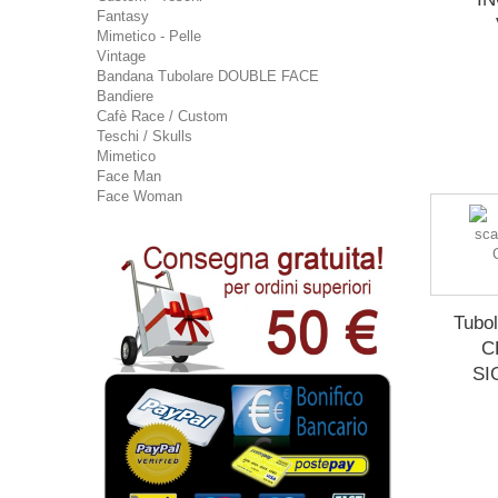
Fantasy
Mimetico - Pelle
Vintage
Bandana Tubolare DOUBLE FACE
Bandiere
Cafè Race / Custom
Teschi / Skulls
Mimetico
Face Man
Face Woman
Tubol
C
SI