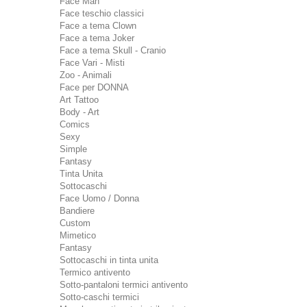
Face Man
Face teschio classici
Face a tema Clown
Face a tema Joker
Face a tema Skull - Cranio
Face Vari - Misti
Zoo - Animali
Face per DONNA
Art Tattoo
Body - Art
Comics
Sexy
Simple
Fantasy
Tinta Unita
Sottocaschi
Face Uomo / Donna
Bandiere
Custom
Mimetico
Fantasy
Sottocaschi in tinta unita
Termico antivento
Sotto-pantaloni termici antivento
Sotto-caschi termici