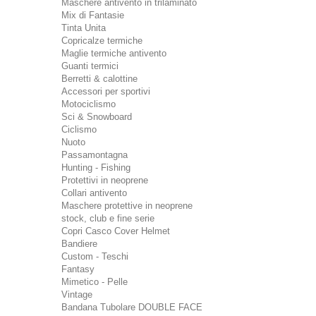
Maschere antivento in trilaminato
Mix di Fantasie
Tinta Unita
Copricalze termiche
Maglie termiche antivento
Guanti termici
Berretti & calottine
Accessori per sportivi
Motociclismo
Sci & Snowboard
Ciclismo
Nuoto
Passamontagna
Hunting - Fishing
Protettivi in neoprene
Collari antivento
Maschere protettive in neoprene
stock, club e fine serie
Copri Casco Cover Helmet
Bandiere
Custom - Teschi
Fantasy
Mimetico - Pelle
Vintage
Bandana Tubolare DOUBLE FACE