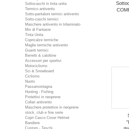
Sott
Sottocaschi in tinta unita
Termico antivento
COMP
Sotto-pantaloni termici antivento
Sotto-caschi termici
Maschere antivento in trilaminato
Mix di Fantasie
Tinta Unita
Copricalze termiche
Maglie termiche antivento
Guanti termici
Berretti & calottine
Accessori per sportivi
Motociclismo
Sci & Snowboard
Ciclismo
Nuoto
Passamontagna
Hunting - Fishing
Protettivi in neoprene
Collari antivento
Maschere protettive in neoprene
stock, club e fine serie
Copri Casco Cover Helmet
Bandiere
Custom - Teschi
I