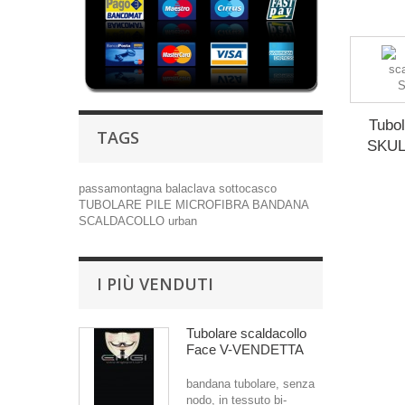
Tubol
TAGS
SKUL
passamontagna
balaclava
sottocasco
TUBOLARE
PILE
MICROFIBRA
BANDANA
SCALDACOLLO
urban
I PIÙ VENDUTI
Tubolare scaldacollo
Face V-VENDETTA
bandana tubolare, senza
nodo, in tessuto bi-