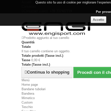
Accedi
Questo sito fa uso di cookie per migliorare l’esperienz
Contattaci
Contattaci subito:
+39 337487719
Per proseg
Prodotto aggiunto al tuo carrello
Quantità
Totale
Il tuo carrello contiene un oggetto.
Totale prodotti (Tasse incl.)
Tasse
0,00 €
Totale (Tasse incl.)
Continua lo shopping
Procedi con il c
Menù
Home page
Bandane tubolari
Bandiera
Mimetico
Custom
Teschio