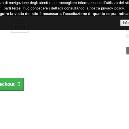
a di navigazione degli utenti e per raccogliere informazioni sull’utilizzo del s
parti terze. Può conoscere i dettagli consultando la nostra privacy policy.
uire la visita del sito è necessaria l'accettazione di quanto sopra indica
C
Inf
N
Cerca
0
0
I
heckout