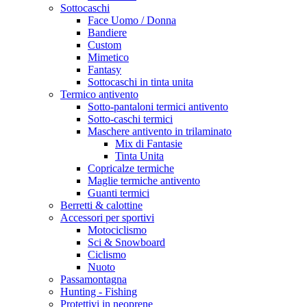
Sottocaschi
Face Uomo / Donna
Bandiere
Custom
Mimetico
Fantasy
Sottocaschi in tinta unita
Termico antivento
Sotto-pantaloni termici antivento
Sotto-caschi termici
Maschere antivento in trilaminato
Mix di Fantasie
Tinta Unita
Copricalze termiche
Maglie termiche antivento
Guanti termici
Berretti & calottine
Accessori per sportivi
Motociclismo
Sci & Snowboard
Ciclismo
Nuoto
Passamontagna
Hunting - Fishing
Protettivi in neoprene