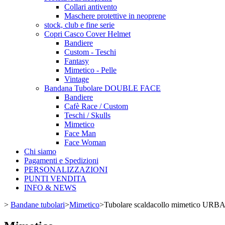
Collari antivento
Maschere protettive in neoprene
stock, club e fine serie
Copri Casco Cover Helmet
Bandiere
Custom - Teschi
Fantasy
Mimetico - Pelle
Vintage
Bandana Tubolare DOUBLE FACE
Bandiere
Cafè Race / Custom
Teschi / Skulls
Mimetico
Face Man
Face Woman
Chi siamo
Pagamenti e Spedizioni
PERSONALIZZAZIONI
PUNTI VENDITA
INFO & NEWS
>
Bandane tubolari
>
Mimetico
>
Tubolare scaldacollo mimetico UR