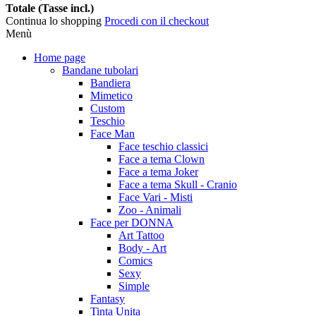
Totale (Tasse incl.)
Continua lo shopping
Procedi con il checkout
Menù
Home page
Bandane tubolari
Bandiera
Mimetico
Custom
Teschio
Face Man
Face teschio classici
Face a tema Clown
Face a tema Joker
Face a tema Skull - Cranio
Face Vari - Misti
Zoo - Animali
Face per DONNA
Art Tattoo
Body - Art
Comics
Sexy
Simple
Fantasy
Tinta Unita