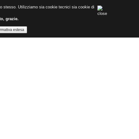
ito stesso. Utilizziamo sia cookie tecnici sia cookie di
to, grazie.
ormativa estesa