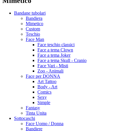
Mimetico
Bandane tubolari
Bandiera
Mimetico
Custom
Teschio
Face Man
Face teschio classici
Face a tema Clown
Face a tema Joker
Face a tema Skull - Cranio
Face Vari - Misti
Zoo - Animali
Face per DONNA
Art Tattoo
Body - Art
Comics
Sexy
Simple
Fantasy
Tinta Unita
Sottocaschi
Face Uomo / Donna
Bandiere