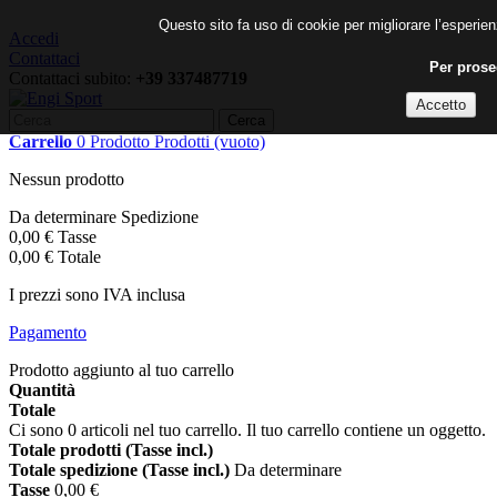
Questo sito fa uso di cookie per migliorare l’esperienz
Accedi
Contattaci
Per proseg
Contattaci subito:
+39 337487719
Cerca
Carrello
0
Prodotto
Prodotti
(vuoto)
Nessun prodotto
Da determinare
Spedizione
0,00 €
Tasse
0,00 €
Totale
I prezzi sono IVA inclusa
Pagamento
Prodotto aggiunto al tuo carrello
Quantità
Totale
Ci sono
0
articoli nel tuo carrello.
Il tuo carrello contiene un oggetto.
Totale prodotti (Tasse incl.)
Totale spedizione (Tasse incl.)
Da determinare
Tasse
0,00 €