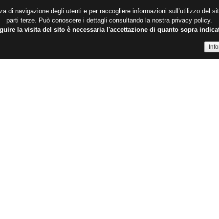
a di navigazione degli utenti e per raccogliere informazioni sull’utilizzo del s
parti terze. Può conoscere i dettagli consultando la nostra privacy policy.
uire la visita del sito è necessaria l'accettazione di quanto sopra indica
Inf