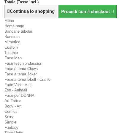
Totale (Tasse incl.)
Continua lo shopping
Procedi con il checkout
Menù
Home page
Bandane tubolari
Bandiera
Mimetico
Custom
Teschio
Face Man
Face teschio classici
Face a tema Clown
Face a tema Joker
Face a tema Skull - Cranio
Face Vari - Misti
Zoo - Animali
Face per DONNA
Art Tattoo
Body - Art
Comics
Sexy
Simple
Fantasy
Tinta Unita