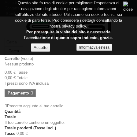
Accedi
Questo sito fa uso di cookie per migliorare l’esperienza di
Contattaci
navigazione degli utenti e per raccogliere informazioni
Contattaci subito:
+39 337487719
sull’utilizzo del sito stesso. Utilizziamo sia cookie tecnici sia
cookie di parti terze. Può conoscere i dettagli consultando la
nostra privacy policy.
Per proseguire la visita del sito è necessaria
l'accettazione di quanto sopra indicato, grazie.
Informativa estesa
Cerca
Carrello
(vuoto)
Nessun prodotto
0,00 €
Tasse
0,00 €
Totale
I prezzi sono IVA inclusa
Pagamento
Prodotto aggiunto al tuo carrello
Quantità
Totale
Il tuo carrello contiene un oggetto.
Totale prodotti (Tasse incl.)
Tasse
0,00 €