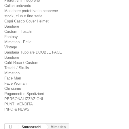
Protettivi in neoprene
Collari antivento
Maschere protettive in neoprene
stock, club e fine serie
Copri Casco Cover Helmet
Bandiere
Custom - Teschi
Fantasy
Mimetico - Pelle
Vintage
Bandana Tubolare DOUBLE FACE
Bandiere
Cafè Race / Custom
Teschi / Skulls
Mimetico
Face Man
Face Woman
Chi siamo
Pagamenti e Spedizioni
PERSONALIZZAZIONI
PUNTI VENDITA
INFO & NEWS
Sottocaschi
Mimetico