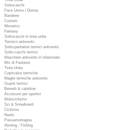
Sottocaschi
Face Uomo / Donna
Bandiere
Custom
Mimetico
Fantasy
Sottocaschi in tinta unita
Termico antivento
Sotto-pantaloni termici antivento
Sotto-caschi termici
Maschere antivento in trilaminato
Mix di Fantasie
Tinta Unita
Copricalze termiche
Maglie termiche antivento
Guanti termici
Berretti & calottine
Accessori per sportivi
Motociclismo
Sci & Snowboard
Ciclismo
Nuoto
Passamontagna
Hunting - Fishing