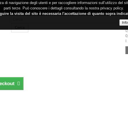
a di navigazione degli utenti e per raccogliere informazioni sull’utilizzo del s
parti terze. Può conoscere i dettagli consultando la nostra privacy policy.
uire la visita del sito è necessaria l'accettazione di quanto sopra indica
C
Inf
N
Cerca
0
0
I
heckout