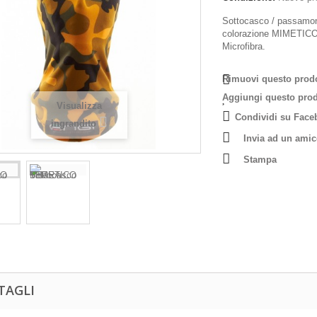
Sottocasco / passamo
colorazione MIMETICO
Microfibra.
Rimuovi questo prodot
Aggiungi questo prodo
Visualizza
Condividi su Face
ingrandito
Invia ad un ami
Stampa
TAGLI