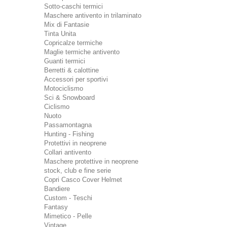
Sotto-caschi termici
Maschere antivento in trilaminato
Mix di Fantasie
Tinta Unita
Copricalze termiche
Maglie termiche antivento
Guanti termici
Berretti & calottine
Accessori per sportivi
Motociclismo
Sci & Snowboard
Ciclismo
Nuoto
Passamontagna
Hunting - Fishing
Protettivi in neoprene
Collari antivento
Maschere protettive in neoprene
stock, club e fine serie
Copri Casco Cover Helmet
Bandiere
Custom - Teschi
Fantasy
Mimetico - Pelle
Vintage