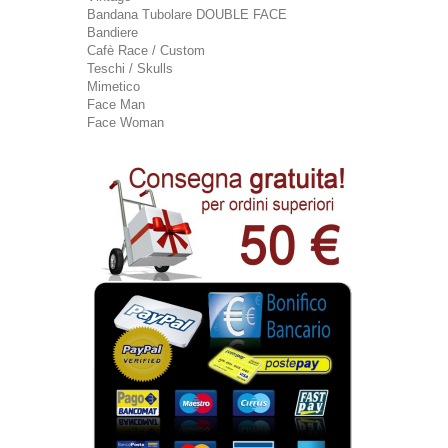
Bandana Tubolare DOUBLE FACE
Bandiere
Cafè Race / Custom
Teschi / Skulls
Mimetico
Face Man
Face Woman