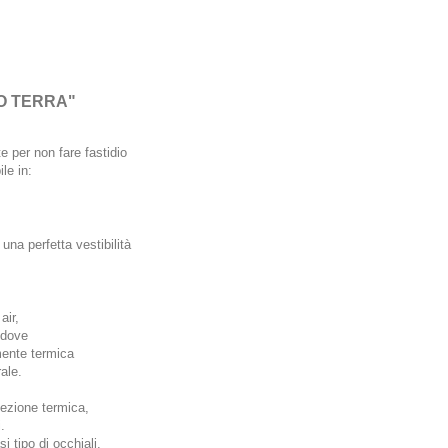
O TERRA"
 per non fare fastidio
le in:
una perfetta vestibilità
air,
t dove
mente termica
ale.
tezione termica,
.
i tipo di occhiali.