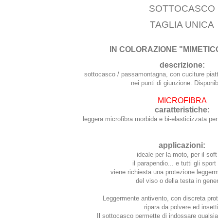
SOTTOCASCO
TAGLIA UNICA
IN COLORAZIONE "MIMETIC
descrizione:
sottocasco / passamontagna, con cuciture piatte
nei punti di giunzione. Disponibi
MICROFIBRA
caratteristiche:
leggera microfibra morbida e bi-elasticizzata per 
applicazioni:
ideale per la moto, per il soft 
il parapendio... e tutti gli spor
viene richiesta una protezione legger
del viso o della testa in gener
Leggermente antivento, con discreta pro
ripara da polvere ed insetti
Il sottocasco permette di indossare qualsias