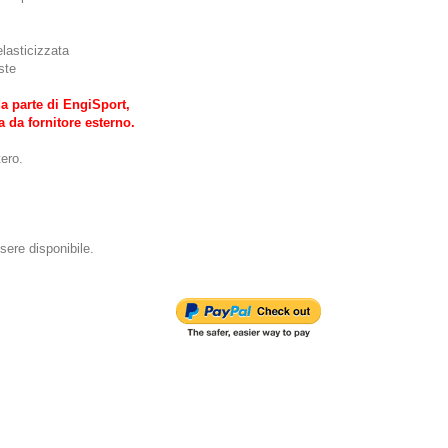
elasticizzata
ste
a parte di EngiSport,
ia da fornitore esterno.
ero.
ere disponibile.