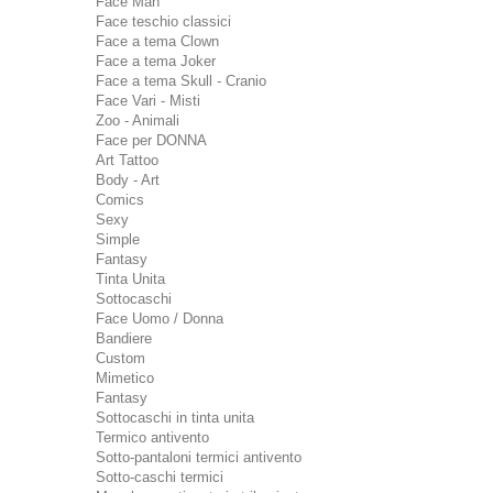
Face Man
Face teschio classici
Face a tema Clown
Face a tema Joker
Face a tema Skull - Cranio
Face Vari - Misti
Zoo - Animali
Face per DONNA
Art Tattoo
Body - Art
Comics
Sexy
Simple
Fantasy
Tinta Unita
Sottocaschi
Face Uomo / Donna
Bandiere
Custom
Mimetico
Fantasy
Sottocaschi in tinta unita
Termico antivento
Sotto-pantaloni termici antivento
Sotto-caschi termici