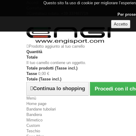
Accedi
Questo sito fa uso di cookie per migliorare l’esperienz
Contattaci
Contattaci subito:
+39 337487719
Per proseg
Prodotto aggiunto al tuo carrello
Quantità
Totale
Il tuo carrello contiene un oggetto.
Totale prodotti (Tasse incl.)
Tasse
0,00 €
Totale (Tasse incl.)
Continua lo shopping
Procedi con il c
Menù
Home page
Bandane tubolari
Bandiera
Mimetico
Custom
Teschio