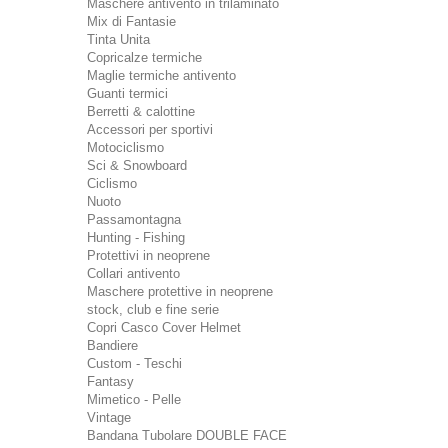
Maschere antivento in trilaminato
Mix di Fantasie
Tinta Unita
Copricalze termiche
Maglie termiche antivento
Guanti termici
Berretti & calottine
Accessori per sportivi
Motociclismo
Sci & Snowboard
Ciclismo
Nuoto
Passamontagna
Hunting - Fishing
Protettivi in neoprene
Collari antivento
Maschere protettive in neoprene
stock, club e fine serie
Copri Casco Cover Helmet
Bandiere
Custom - Teschi
Fantasy
Mimetico - Pelle
Vintage
Bandana Tubolare DOUBLE FACE