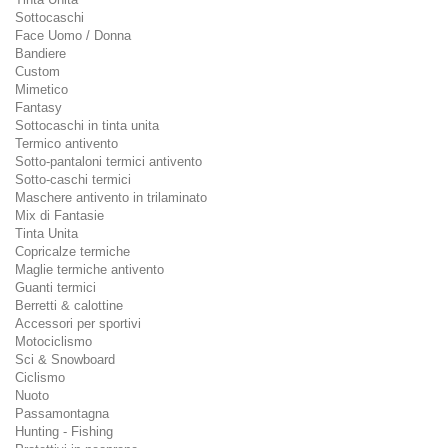
Sottocaschi
Face Uomo / Donna
Bandiere
Custom
Mimetico
Fantasy
Sottocaschi in tinta unita
Termico antivento
Sotto-pantaloni termici antivento
Sotto-caschi termici
Maschere antivento in trilaminato
Mix di Fantasie
Tinta Unita
Copricalze termiche
Maglie termiche antivento
Guanti termici
Berretti & calottine
Accessori per sportivi
Motociclismo
Sci & Snowboard
Ciclismo
Nuoto
Passamontagna
Hunting - Fishing