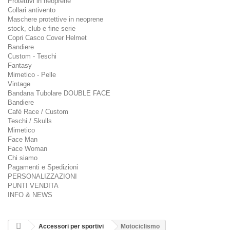
Protettivi in neoprene
Collari antivento
Maschere protettive in neoprene
stock, club e fine serie
Copri Casco Cover Helmet
Bandiere
Custom - Teschi
Fantasy
Mimetico - Pelle
Vintage
Bandana Tubolare DOUBLE FACE
Bandiere
Cafè Race / Custom
Teschi / Skulls
Mimetico
Face Man
Face Woman
Chi siamo
Pagamenti e Spedizioni
PERSONALIZZAZIONI
PUNTI VENDITA
INFO & NEWS
Accessori per sportivi
Motociclismo