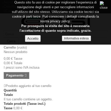
Accedi
Questo sito fa uso di cookie per migliorare l’esperienza di
Contattaci
navigazione degli utenti e per raccogliere informazioni
Contattaci subito:
+39 337487719
sull’utilizzo del sito stesso. Utilizziamo sia cookie tecnici sia
cookie di parti terze. Può conoscere i dettagli consultando la
nostra privacy policy.
Per proseguire la visita del sito è necessaria
l'accettazione di quanto sopra indicato, grazie.
Informativa estesa
Cerca
Carrello
(vuoto)
Nessun prodotto
0,00 €
Tasse
0,00 €
Totale
I prezzi sono IVA inclusa
Pagamento
Prodotto aggiunto al tuo carrello
Quantità
Totale
Il tuo carrello contiene un oggetto.
Totale prodotti (Tasse incl.)
Tasse
0,00 €