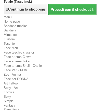
Totale (Tasse incl.)
Continua lo shopping
Procedi con il checkout
Menù
Home page
Bandane tubolari
Bandiera
Mimetico
Custom
Teschio
Face Man
Face teschio classici
Face a tema Clown
Face a tema Joker
Face a tema Skull - Cranio
Face Vari - Misti
Zoo - Animali
Face per DONNA
Art Tattoo
Body - Art
Comics
Sexy
Simple
Fantasy
Tinta Unita