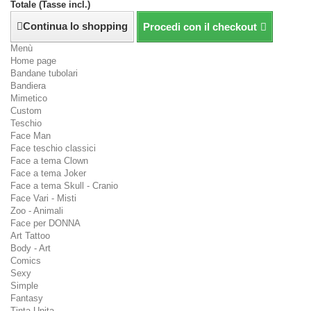
Totale (Tasse incl.)
Continua lo shopping
Procedi con il checkout
Menù
Home page
Bandane tubolari
Bandiera
Mimetico
Custom
Teschio
Face Man
Face teschio classici
Face a tema Clown
Face a tema Joker
Face a tema Skull - Cranio
Face Vari - Misti
Zoo - Animali
Face per DONNA
Art Tattoo
Body - Art
Comics
Sexy
Simple
Fantasy
Tinta Unita