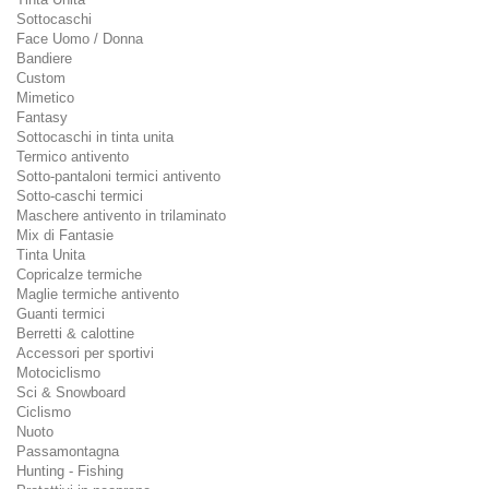
Sottocaschi
Face Uomo / Donna
Bandiere
Custom
Mimetico
Fantasy
Sottocaschi in tinta unita
Termico antivento
Sotto-pantaloni termici antivento
Sotto-caschi termici
Maschere antivento in trilaminato
Mix di Fantasie
Tinta Unita
Copricalze termiche
Maglie termiche antivento
Guanti termici
Berretti & calottine
Accessori per sportivi
Motociclismo
Sci & Snowboard
Ciclismo
Nuoto
Passamontagna
Hunting - Fishing