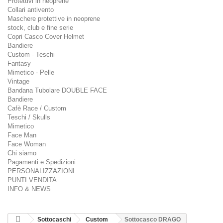
Protettivi in neoprene
Collari antivento
Maschere protettive in neoprene
stock, club e fine serie
Copri Casco Cover Helmet
Bandiere
Custom - Teschi
Fantasy
Mimetico - Pelle
Vintage
Bandana Tubolare DOUBLE FACE
Bandiere
Cafè Race / Custom
Teschi / Skulls
Mimetico
Face Man
Face Woman
Chi siamo
Pagamenti e Spedizioni
PERSONALIZZAZIONI
PUNTI VENDITA
INFO & NEWS
Sottocaschi
Custom
Sottocasco DRAGO