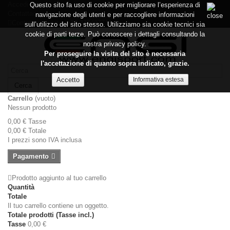
Accedi
Questo sito fa uso di cookie per migliorare l’esperienza di
Contattaci
navigazione degli utenti e per raccogliere informazioni
Contattaci subito:
+39 337487719
sull’utilizzo del sito stesso. Utilizziamo sia cookie tecnici sia
cookie di parti terze. Può conoscere i dettagli consultando la
nostra privacy policy.
Per proseguire la visita del sito è necessaria
l'accettazione di quanto sopra indicato, grazie.
Informativa estesa
Cerca
Carrello
(vuoto)
Nessun prodotto
0,00 €
Tasse
0,00 €
Totale
I prezzi sono IVA inclusa
Pagamento
Prodotto aggiunto al tuo carrello
Quantità
Totale
Il tuo carrello contiene un oggetto.
Totale prodotti (Tasse incl.)
Tasse
0,00 €