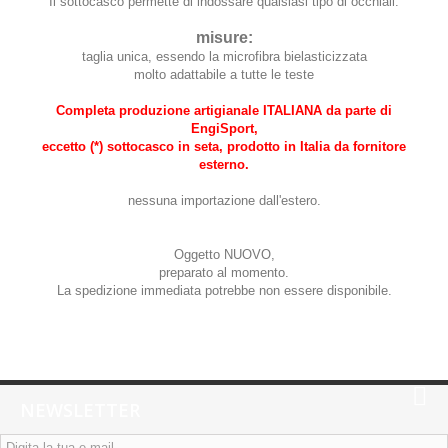
Il sottocasco permette di indossare qualsiasi tipo di occhiali.
misure:
taglia unica, essendo la microfibra bielasticizzata
molto adattabile a tutte le teste
Completa produzione artigianale ITALIANA da parte di
EngiSport,
eccetto (*) sottocasco in seta, prodotto in Italia da fornitore
esterno.
nessuna importazione dall'estero.
Oggetto NUOVO,
preparato al momento.
La spedizione immediata potrebbe non essere disponibile.
NEWSLETTER