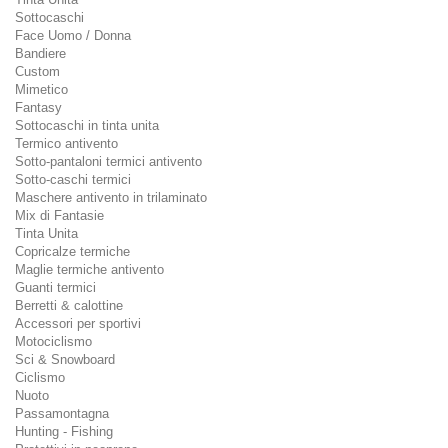
Sottocaschi
Face Uomo / Donna
Bandiere
Custom
Mimetico
Fantasy
Sottocaschi in tinta unita
Termico antivento
Sotto-pantaloni termici antivento
Sotto-caschi termici
Maschere antivento in trilaminato
Mix di Fantasie
Tinta Unita
Copricalze termiche
Maglie termiche antivento
Guanti termici
Berretti & calottine
Accessori per sportivi
Motociclismo
Sci & Snowboard
Ciclismo
Nuoto
Passamontagna
Hunting - Fishing