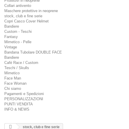
Protettivi in neoprene
Collari antivento
Maschere protettive in neoprene
stock, club e fine serie
Copri Casco Cover Helmet
Bandiere
Custom - Teschi
Fantasy
Mimetico - Pelle
Vintage
Bandana Tubolare DOUBLE FACE
Bandiere
Cafè Race / Custom
Teschi / Skulls
Mimetico
Face Man
Face Woman
Chi siamo
Pagamenti e Spedizioni
PERSONALIZZAZIONI
PUNTI VENDITA
INFO & NEWS
stock, club e fine serie