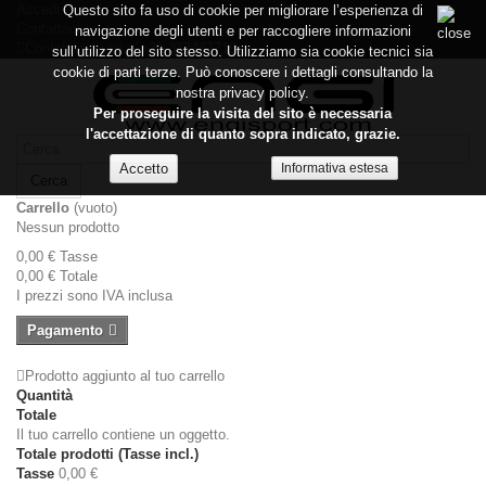
Accedi
Questo sito fa uso di cookie per migliorare l’esperienza di
Contattaci
navigazione degli utenti e per raccogliere informazioni
Contattaci subito:
+39 337487719
sull’utilizzo del sito stesso. Utilizziamo sia cookie tecnici sia
cookie di parti terze. Può conoscere i dettagli consultando la
nostra privacy policy.
Per proseguire la visita del sito è necessaria
l'accettazione di quanto sopra indicato, grazie.
Informativa estesa
Cerca
Carrello
(vuoto)
Nessun prodotto
0,00 €
Tasse
0,00 €
Totale
I prezzi sono IVA inclusa
Pagamento
Prodotto aggiunto al tuo carrello
Quantità
Totale
Il tuo carrello contiene un oggetto.
Totale prodotti (Tasse incl.)
Tasse
0,00 €