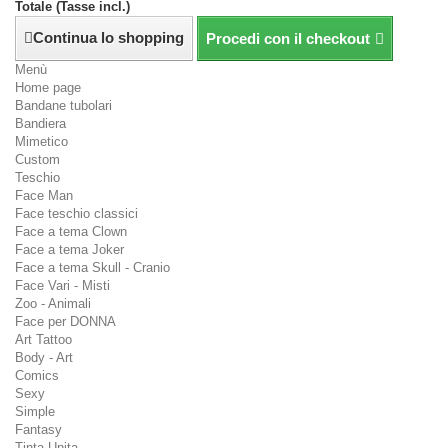
Totale (Tasse incl.)
Continua lo shopping
Procedi con il checkout
Menù
Home page
Bandane tubolari
Bandiera
Mimetico
Custom
Teschio
Face Man
Face teschio classici
Face a tema Clown
Face a tema Joker
Face a tema Skull - Cranio
Face Vari - Misti
Zoo - Animali
Face per DONNA
Art Tattoo
Body - Art
Comics
Sexy
Simple
Fantasy
Tinta Unita