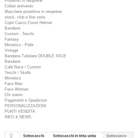
Protettivi in neoprene
Collari antivento
Maschere protettive in neoprene
stock, club e fine serie
Copri Casco Cover Helmet
Bandiere
Custom - Teschi
Fantasy
Mimetico - Pelle
Vintage
Bandana Tubolare DOUBLE FACE
Bandiere
Cafè Race / Custom
Teschi / Skulls
Mimetico
Face Man
Face Woman
Chi siamo
Pagamenti e Spedizioni
PERSONALIZZAZIONI
PUNTI VENDITA
INFO & NEWS
Sottocaschi
Sottocaschi in tinta unita
Sottocasco