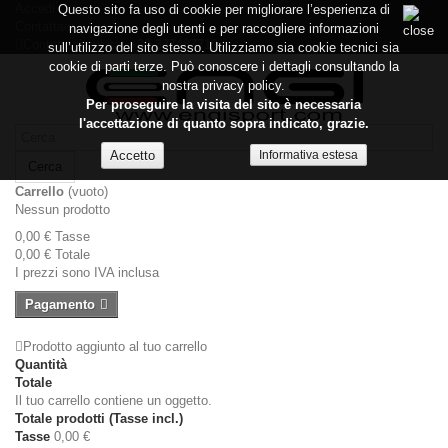
Accedi
Questo sito fa uso di cookie per migliorare l’esperienza di
Contattaci
navigazione degli utenti e per raccogliere informazioni
Contattaci subito:
+39 337487719
sull’utilizzo del sito stesso. Utilizziamo sia cookie tecnici sia
cookie di parti terze. Può conoscere i dettagli consultando la
nostra privacy policy.
Per proseguire la visita del sito è necessaria
l'accettazione di quanto sopra indicato, grazie.
Informativa estesa
Cerca
Carrello
(vuoto)
Nessun prodotto
0,00 €
Tasse
0,00 €
Totale
I prezzi sono IVA inclusa
Pagamento
Prodotto aggiunto al tuo carrello
Quantità
Totale
Il tuo carrello contiene un oggetto.
Totale prodotti (Tasse incl.)
Tasse
0,00 €