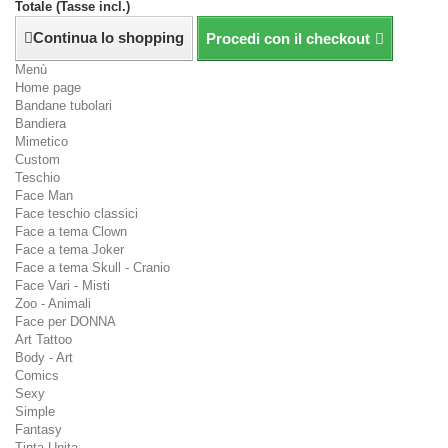
Totale (Tasse incl.)
Continua lo shopping
Procedi con il checkout
Menù
Home page
Bandane tubolari
Bandiera
Mimetico
Custom
Teschio
Face Man
Face teschio classici
Face a tema Clown
Face a tema Joker
Face a tema Skull - Cranio
Face Vari - Misti
Zoo - Animali
Face per DONNA
Art Tattoo
Body - Art
Comics
Sexy
Simple
Fantasy
Tinta Unita