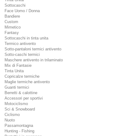
Sottocaschi
Face Uomo / Donna
Bandiere
Custom
Mimetico
Fantasy
Sottocaschi in tinta unita
Termico antivento
Sotto-pantaloni termici antivento
Sotto-caschi termici
Maschere antivento in trilaminato
Mix di Fantasie
Tinta Unita
Copricalze termiche
Maglie termiche antivento
Guanti termici
Berretti & calottine
Accessori per sportivi
Motociclismo
Sci & Snowboard
Ciclismo
Nuoto
Passamontagna
Hunting - Fishing